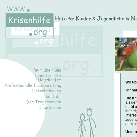
Wir üb
Wir ha
Die Kri
als gem
berät u
ihre ei
Intere
Jugend
admini
Unsere