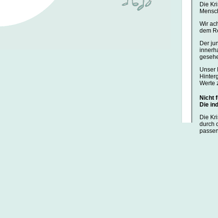
Die Kri
Mensch
Wir ach
dem Re
Der ju
innerh
gesehen
Unser 
Hinter
Werte 
Nicht 
Die in
Die Kr
durch 
passen